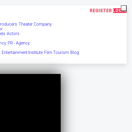
REGISTER
LOGIN
producers
Theater Company
or
els
Actors
ency
PR - Agency
r
Entertainment Institute
Film Tourism
Blog