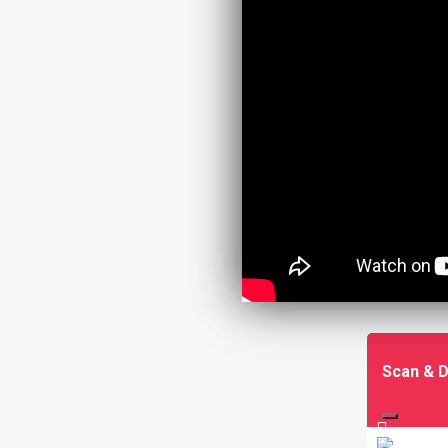
Scan & D