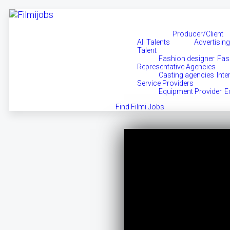
Producer/Client
All Talents
Advertisin
Talent
Fashion designer
Fas
Representative Agencies
Casting agencies
Inte
Service Providers
Equipment Provider
E
Find Filmi Jobs